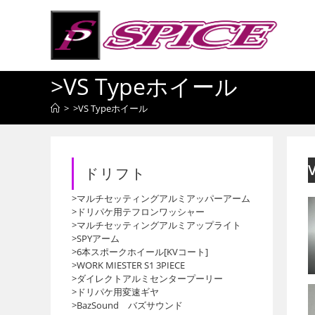
コ
ン
テ
ン
>VS Typeホイール
ツ
へ
>
>VS Typeホイール
ス
キ
ッ
プ
ドリフト
>マルチセッティングアルミアッパーアーム
>ドリパケ用テフロンワッシャー
>マルチセッティングアルミアップライト
>SPYアーム
>6本スポークホイール[KVコート]
>WORK MIESTER S1 3PIECE
>ダイレクトアルミセンタープーリー
>ドリパケ用変速ギヤ
>BazSound バズサウンド