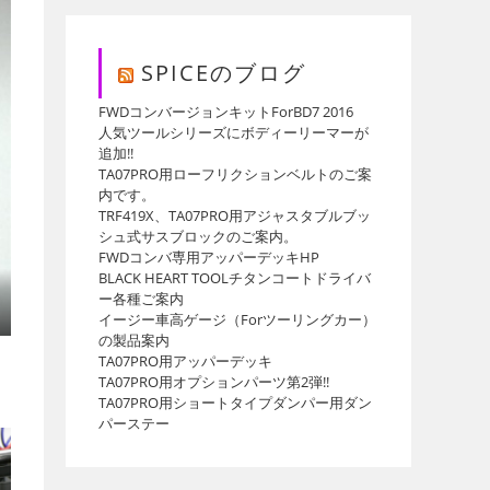
イ
SPICEのブログ
ト
FWDコンバージョンキットForBD7 2016
人気ツールシリーズにボディーリーマーが
追加!!
TA07PRO用ローフリクションベルトのご案
内です。
TRF419X、TA07PRO用アジャスタブルブッ
の
シュ式サスブロックのご案内。
FWDコンバ専用アッパーデッキHP
BLACK HEART TOOLチタンコートドライバ
ー各種ご案内
イージー車高ゲージ（Forツーリングカー）
検
の製品案内
TA07PRO用アッパーデッキ
TA07PRO用オプションパーツ第2弾!!
TA07PRO用ショートタイプダンパー用ダン
パーステー
索