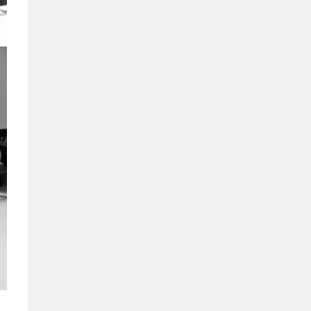
を
ト
グ
ル