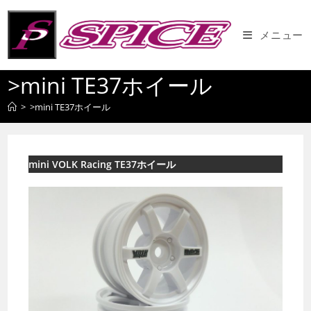
コ
ン
メニュー
テ
ン
>mini TE37ホイール
ツ
へ
>
>mini TE37ホイール
ス
キ
ッ
プ
mini VOLK Racing TE37ホイール