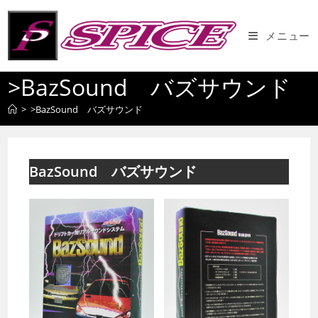
コ
ン
メニュー
テ
ン
>BazSound バズサウンド
ツ
へ
>
>BazSound バズサウンド
ス
キ
ッ
プ
BazSound バズサウンド