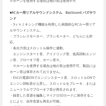
※ホーンを使用する場合は他の音は使用不可
■RCカー用リアルサウンドシステム BazSound バズサウ
ンド
・3ｃｈミキシング機能を利用した画期的なRCカー用リア
ルサウンドシステム。
・ブラシレスモーター、ブラシモーター、どちらにも対
応。
・各出力音はスロットル操作に連動。
エンジンスタート音、アイドリング音、低高回転エンジ
ン音、ブローオフ音、ホーン音※。
※ホーンを使用する場合は他の音は使用不可。製品には
ホーン音は保存されておりません。
・ESCの電源ONでエンジンスタート音、スロットルONで
エンジン回転音が上昇し、スロットルをブレーキ、または
ニュートラルでブローオフ音が再生されます。
・録音した音源を編集しマイクロSDカードに保存するこ
とにより、自作音源も再生が可能。