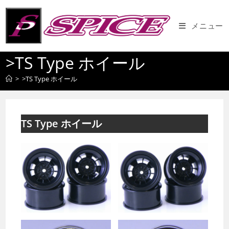
コ
ン
メニュー
テ
ン
>TS Type ホイール
ツ
へ
>
>TS Type ホイール
ス
キ
ッ
プ
TS Type ホイール