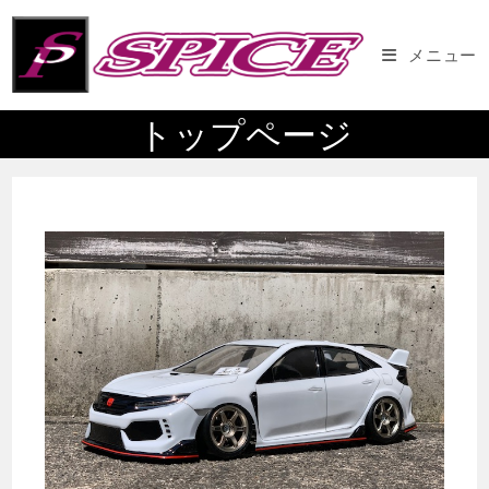
コ
ン
メニュー
テ
ン
トップページ
ツ
へ
ス
キ
ッ
プ