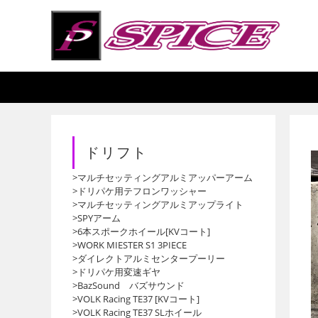
コ
ン
テ
ン
ツ
へ
ス
キ
ドリフト
ッ
プ
>マルチセッティングアルミアッパーアーム
>ドリパケ用テフロンワッシャー
>マルチセッティングアルミアップライト
>SPYアーム
>6本スポークホイール[KVコート]
>WORK MIESTER S1 3PIECE
>ダイレクトアルミセンタープーリー
>ドリパケ用変速ギヤ
>BazSound バズサウンド
>VOLK Racing TE37 [KVコート]
>VOLK Racing TE37 SLホイール