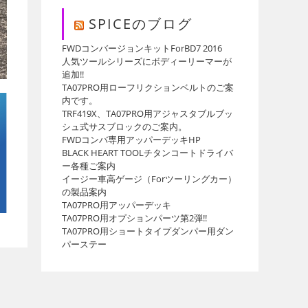
イ
SPICEのブログ
FWDコンバージョンキットForBD7 2016
人気ツールシリーズにボディーリーマーが
ト
追加!!
TA07PRO用ローフリクションベルトのご案
内です。
TRF419X、TA07PRO用アジャスタブルブッ
シュ式サスブロックのご案内。
の
FWDコンバ専用アッパーデッキHP
BLACK HEART TOOLチタンコートドライバ
ー各種ご案内
イージー車高ゲージ（Forツーリングカー）
の製品案内
TA07PRO用アッパーデッキ
検
TA07PRO用オプションパーツ第2弾!!
TA07PRO用ショートタイプダンパー用ダン
パーステー
索