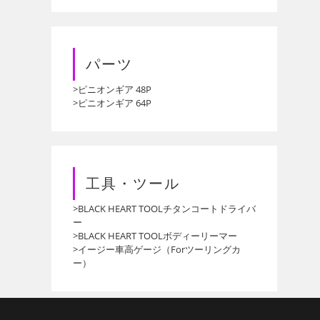
パーツ
>ピニオンギア 48P
>ピニオンギア 64P
工具・ツール
>BLACK HEART TOOLチタンコートドライバ
ー
>BLACK HEART TOOLボディーリーマー
>イージー車高ゲージ（Forツーリングカ
ー）